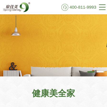
400-811-9993
首页
走进泉佳美
硅藻泥鉴别
艺术肌理
实景VR
施工案例
新闻资讯
健康美全家
公益行动