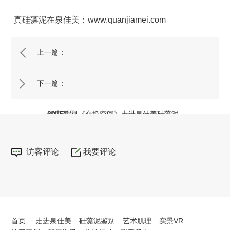
真硅藻泥在泉佳美：www.quanjiamei.com
上一篇：
下一篇：
泉佳美硅藻泥与青岛市疾病控制中心合作开发
健康产品
2015央视《交换空间》走进泉佳美硅藻泥
访客评论
我要评论
首页
走进泉佳美
硅藻泥鉴别
艺术肌理
实景VR