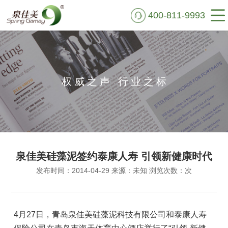
400-811-9993
首页
走进泉佳美
权威之声 行业之标
硅藻泥鉴别
艺术肌理
实景VR
泉佳美硅藻泥签约泰康人寿 引领新健康时代
施工案例
发布时间：2014-04-29 来源：未知 浏览次数：
次
新闻资讯
公益行动
4月27日，青岛泉佳美硅藻泥科技有限公司和泰康人寿