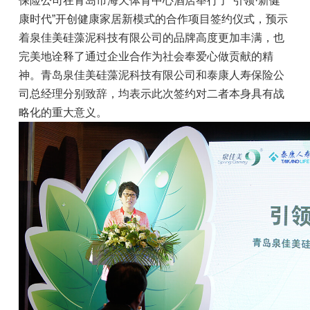
保险公司在青岛市海天体育中心酒店举行了“引领·新健
招商加盟
康时代”开创健康家居新模式的合作项目签约仪式，预示
联系我们
着泉佳美硅藻泥科技有限公司的品牌高度更加丰满，也
完美地诠释了通过企业合作为社会奉爱心做贡献的精
神。青岛泉佳美硅藻泥科技有限公司和泰康人寿保险公
司总经理分别致辞，均表示此次签约对二者本身具有战
略化的重大意义。