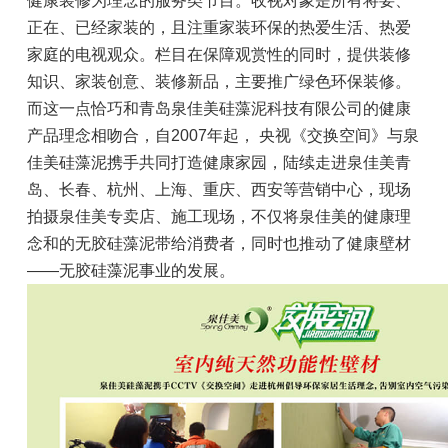
健康装修为理念的服务类节目。收视对象是所有将要、
招商加盟
正在、已经家装的，且注重家装环保的热爱生活、热爱
联系我们
家庭的电视观众。栏目在保障观赏性的同时，提供装修
知识、家装创意、装修新品，主要推广绿色环保装修。
而这一点恰巧和青岛泉佳美硅藻泥科技有限公司的健康
产品理念相吻合，自2007年起， 央视《交换空间》与泉
佳美硅藻泥携手共同打造健康家园，陆续走进泉佳美青
岛、长春、杭州、上海、重庆、西安等营销中心，现场
拍摄泉佳美专卖店、施工现场，不仅将泉佳美的健康理
念和的无胶硅藻泥带给消费者，同时也推动了健康壁材
——无胶硅藻泥事业的发展。