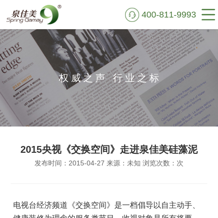
400-811-9993
首页
走进泉佳美
权威之声 行业之标
硅藻泥鉴别
艺术肌理
实景VR
2015央视《交换空间》走进泉佳美硅藻泥
施工案例
发布时间：2015-04-27 来源：未知 浏览次数：
次
新闻资讯
公益行动
电视台经济频道《交换空间》是一档倡导以自主动手、